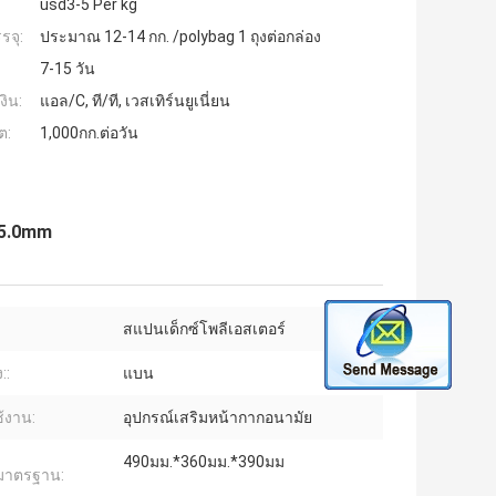
usd3-5 Per kg
รจุ:
ประมาณ 12-14 กก. /polybag 1 ถุงต่อกล่อง
7-15 วัน
งิน:
แอล/C, ที/ที, เวสเทิร์นยูเนี่ยน
ต:
1,000กก.ต่อวัน
 5.0mm
สแปนเด็กซ์โพลีเอสเตอร์
::
แบน
้งาน:
อุปกรณ์เสริมหน้ากากอนามัย
490มม.*360มม.*390มม
มาตรฐาน: