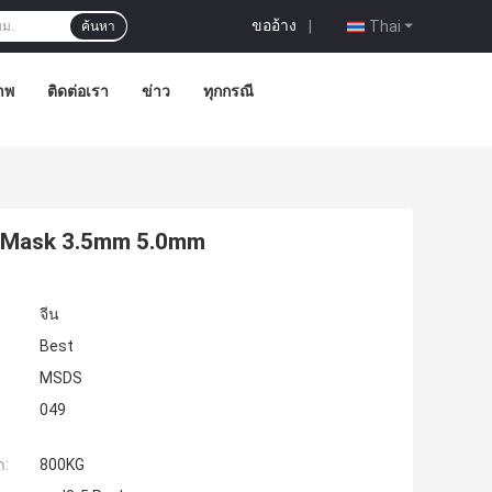
ขออ้าง
|
Thai
ค้นหา
าพ
ติดต่อเรา
ข่าว
ทุกกรณี
ce Mask 3.5mm 5.0mm
จีน
Best
MSDS
049
ำ:
800KG