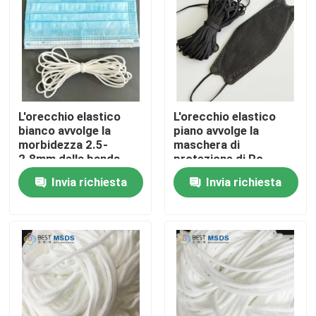
Fatory Tour
Controllo di qualità
L'orecchio elastico
L'orecchio elastico
Contattaci
bianco avvolge la
piano avvolge la
morbidezza 2.5-
maschera di
2.8mm della banda
protezione di Po
elastica di Earloop del
Corea KF94 del nero
notizie
Invia richiesta
Invia richiesta
filo
della banda 2.5-7mm
Tutti i casi
Ciclo elastico dell'orecchio della maschera di protezio
Cicli elastici molli dell'orecchio