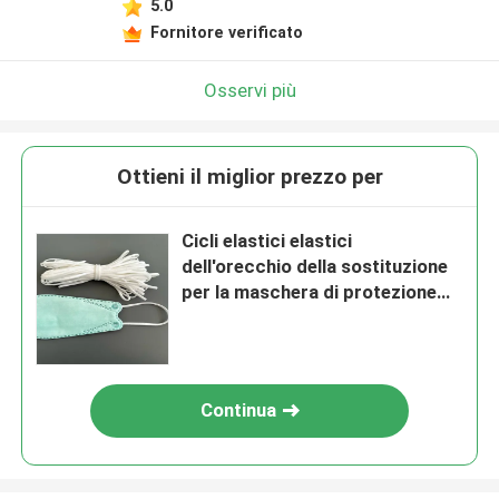
5.0
Fornitore verificato
Osservi più
Ottieni il miglior prezzo per
Cicli elastici elastici
dell'orecchio della sostituzione
per la maschera di protezione
coreana KF94 3.5mm 5.0mm
Continua