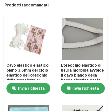
Prodotti raccomandati
Cavo elastico elastico
L'orecchio elastico di
piano 3.5mm del ciclo
usura morbida avvolge
elastico dell'orecchio
il cavo bianco della
Casa
della maschera di
banda elastica per la
carattere della
maschera del bambino
Invia richiesta
Invia richiesta
stampa del bambino
KF94
Prodotti
Chi siamo