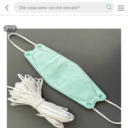
2
/
2