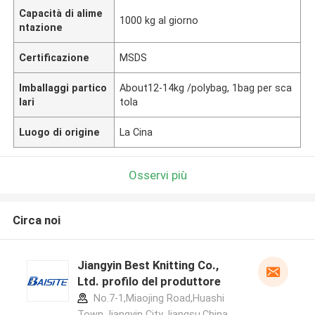
Capacità di alime
1000 kg al giorno
ntazione
Certificazione
MSDS
Imballaggi partico
About12-14kg /polybag, 1bag per sca
lari
tola
Luogo di origine
La Cina
Osservi più
Circa noi
Jiangyin Best Knitting Co.,
Ltd. profilo del produttore
No.7-1,Miaojing Road,Huashi
Town,Jiangyin City,Jiangsu,China