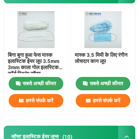
सिंगल कोर नोज वायर
धातु नाक तार
ईयरलूप बनाने की मशीन
बिना बुना हुआ फेस मास्क
मास्क 3.5 मिमी के लिए रंगीन
इलास्टिक ईयर लूप 3.5mm
लोचदार कान लूप
3mm काला गोल इलास्टिक
कॉर्ड स्ट्रिंग सॉफ्ट
सबसे अच्छी कीमत
सबसे अच्छी कीमत
हमसे संपर्क करें
हमसे संपर्क करें
सॉफ्ट इलास्टिक ईयर लूप्स
(10)