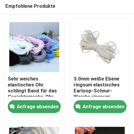
Empfohlene Produkte
Sehr weiches
3.0mm weiße Ebene
elastisches Ohr
ringsum elastisches
schlingt Band für das
Earloop-Schnur-
Nach Hause
Gesichtsmaske-Ohr,
Weiche ringsum
das 5mm 6mm hängt
elastische Schnur für
Anfrage absenden
Anfrage absenden
Gesichtsmasken
Über uns
Kontakte