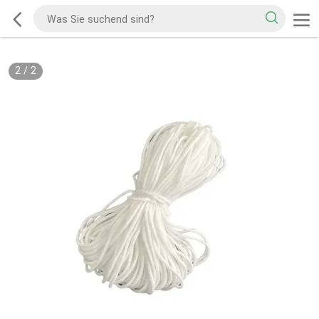
2
/
2