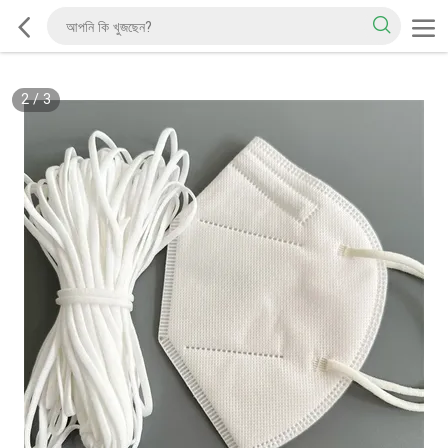
2
/
3